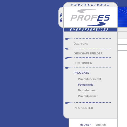
ÜBER UNS
GESCHÄFTSFELDER
LEISTUNGEN
PROJEKTE
Projektübersicht
Fotogalerie
Betriebsdaten
Projektpartner
INFO-CENTER
deutsch
english