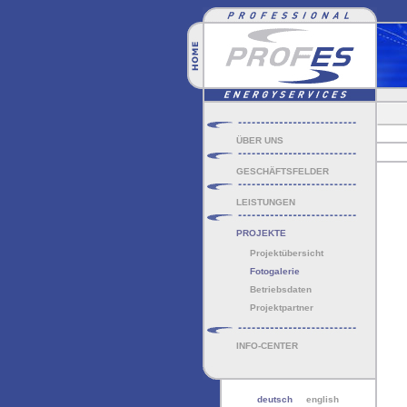
ÜBER UNS
GESCHÄFTSFELDER
LEISTUNGEN
PROJEKTE
Projektübersicht
Fotogalerie
Betriebsdaten
Projektpartner
INFO-CENTER
deutsch
english