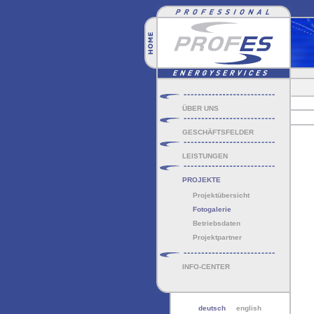
ÜBER UNS
GESCHÄFTSFELDER
LEISTUNGEN
PROJEKTE
Projektübersicht
Fotogalerie
Betriebsdaten
Projektpartner
INFO-CENTER
deutsch
english