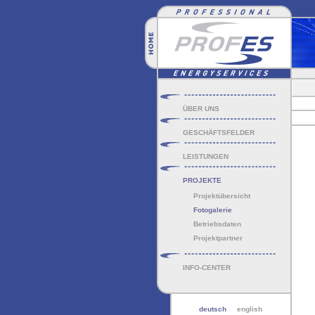
ÜBER UNS
GESCHÄFTSFELDER
LEISTUNGEN
PROJEKTE
Projektübersicht
Fotogalerie
Betriebsdaten
Projektpartner
INFO-CENTER
deutsch
english