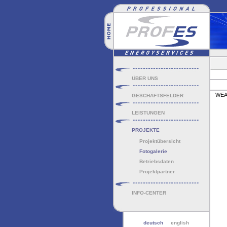
ÜBER UNS
WEA 
GESCHÄFTSFELDER
LEISTUNGEN
PROJEKTE
Projektübersicht
Fotogalerie
Betriebsdaten
Projektpartner
INFO-CENTER
deutsch
english