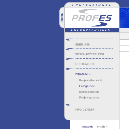
ÜBER UNS
GESCHÄFTSFELDER
LEISTUNGEN
PROJEKTE
Projektübersicht
Fotogalerie
Betriebsdaten
Projektpartner
INFO-CENTER
deutsch
english