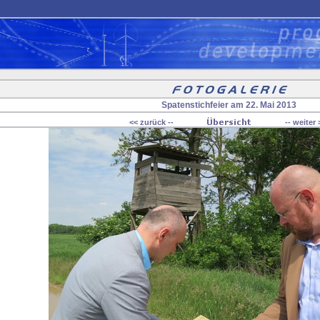
Spatenstichfeier am 22. Mai 2013
<< zurück --
-- weiter 