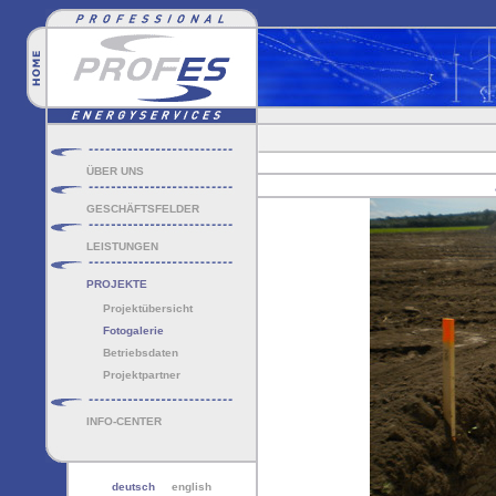
ÜBER UNS
GESCHÄFTSFELDER
LEISTUNGEN
PROJEKTE
Projektübersicht
Fotogalerie
Betriebsdaten
Projektpartner
INFO-CENTER
deutsch
english