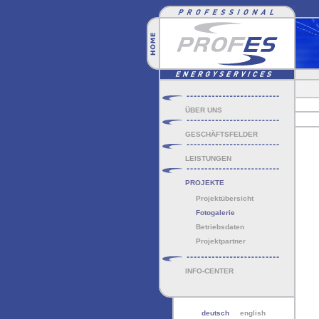
ÜBER UNS
GESCHÄFTSFELDER
LEISTUNGEN
PROJEKTE
Projektübersicht
Fotogalerie
Betriebsdaten
Projektpartner
INFO-CENTER
deutsch
english