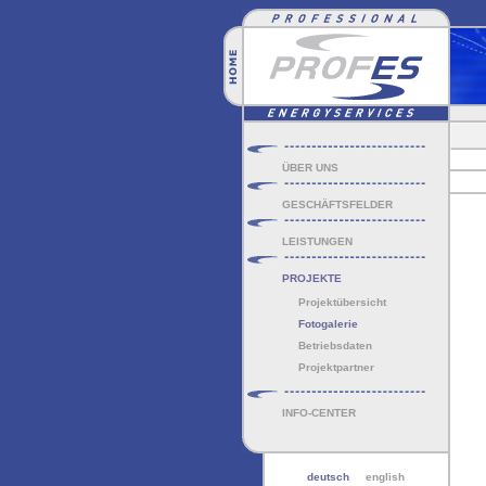
ÜBER UNS
GESCHÄFTSFELDER
LEISTUNGEN
PROJEKTE
Projektübersicht
Fotogalerie
Betriebsdaten
Projektpartner
INFO-CENTER
deutsch
english