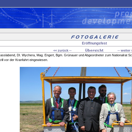
Eröffnungsfest
<< zurück --
-- weiter 
Fasslabend, DI. Wychera, Mag. Engert, Bgm. Grünauer und Abgeordneter zum Nationalrat S
rill vor der Kranfahrt eingewiesen.