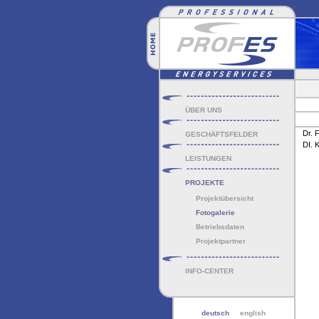
ÜBER UNS
Dr. 
GESCHÄFTSFELDER
DI. K
LEISTUNGEN
PROJEKTE
Projektübersicht
Fotogalerie
Betriebsdaten
Projektpartner
INFO-CENTER
deutsch
english