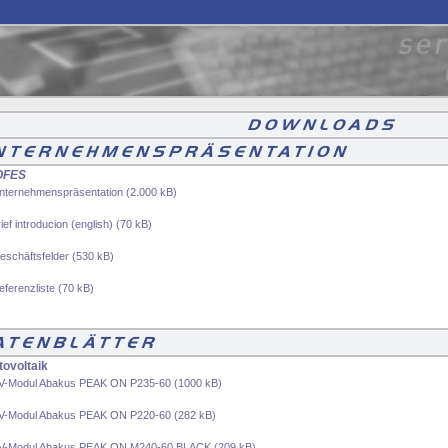
OFES
nternehmenspräsentation (2.000 kB)
rief introducion (english) (70 kB)
eschäftsfelder (530 kB)
eferenzliste (70 kB)
tovoltaik
V-Modul Abakus PEAK ON P235-60 (1000 kB)
V-Modul Abakus PEAK ON P220-60 (282 kB)
V-Modul Abakus PEAK ON M240-60 BLACK (209 kB)