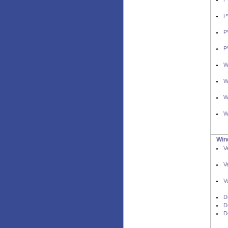
P
P
P
W
W
W
W
Win
V
V
V
D
D
D