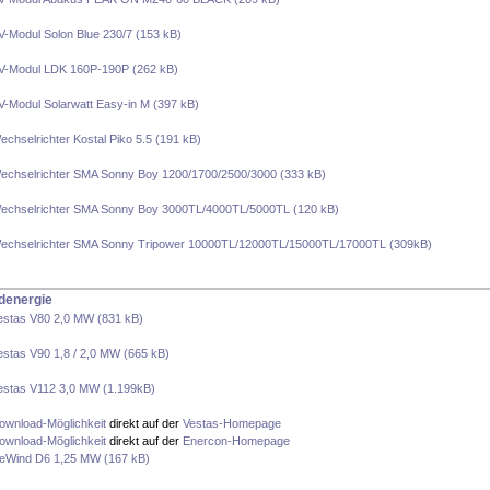
V-Modul Solon Blue 230/7 (153 kB)
V-Modul LDK 160P-190P (262 kB)
V-Modul Solarwatt Easy-in M (397 kB)
echselrichter Kostal Piko 5.5 (191 kB)
echselrichter SMA Sonny Boy 1200/1700/2500/3000 (333 kB)
echselrichter SMA Sonny Boy 3000TL/4000TL/5000TL (120 kB)
echselrichter SMA Sonny Tripower 10000TL/12000TL/15000TL/17000TL (309kB)
denergie
estas V80 2,0 MW (831 kB)
estas V90 1,8 / 2,0 MW (665 kB)
estas V112 3,0 MW (1.199kB)
ownload-Möglichkeit
direkt auf der
Vestas-Homepage
ownload-Möglichkeit
direkt auf der
Enercon-Homepage
eWind D6 1,25 MW (167 kB)