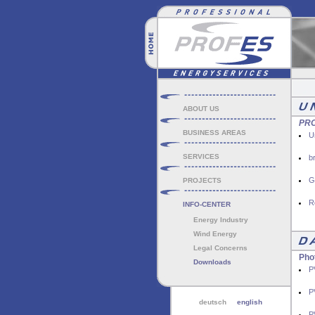
ABOUT US
PR
BUSINESS AREAS
U
SERVICES
b
G
PROJECTS
R
INFO-CENTER
Energy Industry
Wind Energy
Legal Concerns
Pho
Downloads
P
P
deutsch
english
P